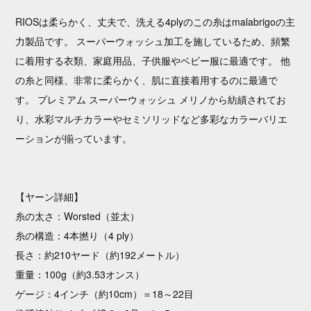
RIOSは柔らかく、丈夫で、洗える4plyのこの糸はmalabrigoの主
力製品です。 スーパーウォッシュ加工を施しているため、頻繁
に着用する衣類、家庭用品、子供服やベビー服に最適です。 他
の糸と同様、非常に柔らかく、肌に直接着用するのに最適で
す。 プレミアム スーパーウォッシュ メリノから紡績されてお
り、水彩マルチカラーやセミソリッドなど多彩なカラーバリエ
ーションが揃っています。
【ヤーン詳細】
糸の太さ：Worsted（並太）
糸の構造：4本撚り（4 ply）
長さ：約210ヤード（約192メートル）
重量：100g（約3.53オンス）
ゲージ：4インチ（約10cm）＝18～22目