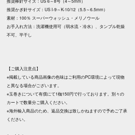
推奨棒針サイズ：US 6～8号（4～5mm）
推奨かぎ針サイズ：US I-9～K-10/12（5.5～6.5mm）
素材：100％ スーパーウォッシュ・メリノウール
お手入れ方法：洗濯機使用可（弱水流・冷水）、タンブル乾燥
不可、平干し
【ご購入注意点】
※掲載している商品画像の色味はご利用のPC環境によって現物
と異なる場合がございます。
※玉巻きについて有償にて1枷150円で行っております。別々の
カートで数量分ご購入ください。
※海外輸入商品のため、返品交換は致しかねますので予めご了承
ください。