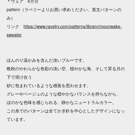
＊ウェア 6カセ
pattern（ラベリーよりお買い求めください、英文パターンの
み）
リンク
https://www.ravelry.com/patterns/library/moonwake-
sweater
ほんのり温かみを含んだ淡いブルーです。
晩秋のやわらかな色彩の淡い空、穏やかな海、そして昇る月の
下で溶け合う
砂に包まれているような感覚を思わせます。
グレーやベージュのような穏やかなバランスを持ちながら、
ほのかな色味を感じられる、静かなニュートラルカラー。
この糸でのパターンは全てかぎ針を中心としたデザインになっ
ています。